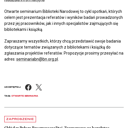
Otwarte seminarium Biblioteki Narodowej to cykl spotkań, których
celem jest prezentacja referatów i wyników badań prowadzonych
przez jej pracowników, jak i innych specjalistów zajmujących się
bibliotekami i książką.
Zapraszamy wszystkich, którzy chcą przedstawić swoje badania
dotyczące tematów związanych z bibliotekami i książką do
zgłaszania projektów referatów. Propozycje prosimy przesyłać na
adres:
seminariabn@bn.org.pl
.
Facebook
X
UDOSTĘPNIJ:
TAGI:
OTWARTE SEMINARIA
Aktualności
czytaj więcej o Chłód w Pałacu Rzeczypospolitej. Zapraszamy na be
ZAPROSZENIE
Chłód w Pałacu Rzeczypospolitej. Zapraszamy na bezpłatne