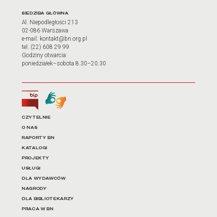
Adres oraz godziny otwarci
SIEDZIBA GŁÓWNA
Al. Niepodległości 213
02-086 Warszawa
e-mail: kontakt@bn.org.pl
tel. (22) 608 29 99
Godziny otwarcia:
poniedziałek–sobota 8.30–20.30
Biuletyn Informacji Publicznej
Tłumacz języka migowego
Linki do najważniejszych dz
CZYTELNIE
O NAS
RAPORTY BN
KATALOGI
PROJEKTY
USŁUGI
DLA WYDAWCÓW
NAGRODY
DLA BIBLIOTEKARZY
PRACA W BN