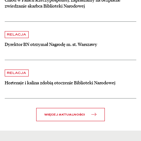
zwiedzanie skarbca Biblioteki Narodowej
czytaj więcej o Dyrektor BN otrzymał Nagrodę m. st. Warszawy
RELACJA
Dyrektor BN otrzymał Nagrodę m. st. Warszawy
czytaj więcej o Hortensje i kalina zdobią otoczenie Biblioteki Narodow
RELACJA
Hortensje i kalina zdobią otoczenie Biblioteki Narodowej
WIĘCEJ AKTUALNOŚCI