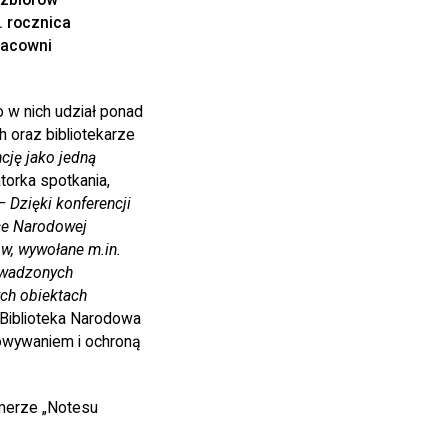
. rocznica
racowni
 w nich udział ponad
h oraz bibliotekarze
cję jako jedną
torka spotkania,
— Dzięki konferencji
ece Narodowej
w, wywołane m.in.
owadzonych
ych obiektach
Biblioteka Narodowa
owywaniem i ochroną
umerze „Notesu