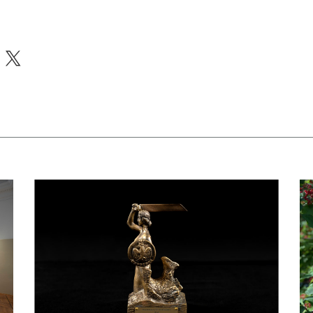
acebook
X
apraszamy na bezpłatne zwiedzanie skarbca Biblioteki Narodowej
czytaj więcej o Dyrektor BN otrzymał Nagrodę m. st. Warszawy
czy