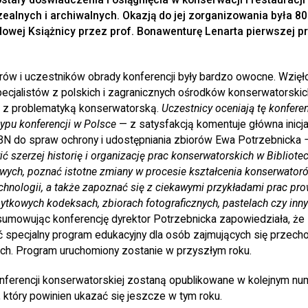
ealnych i archiwalnych. Okazją do jej zorganizowania była 80
owej Książnicy przez prof. Bonawenturę Lenarta pierwszej p
rów i uczestników obrady konferencji były bardzo owocne. Wzięło
pecjalistów z polskich i zagranicznych ośrodków konserwatorskic
z problematyką konserwatorską.
Uczestnicy oceniają tę konferen
ypu konferencji w Polsce
— z satysfakcją komentuje główna inicja
BN do spraw ochrony i udostępniania zbiorów Ewa Potrzebnicka
 szerzej historię i organizację prac konserwatorskich w Bibliot
wych, poznać istotne zmiany w procesie kształcenia konserwatoró
hnologii, a także zapoznać się z ciekawymi przykładami prac pr
ytkowych kodeksach, zbiorach fotograficznych, pastelach czy inn
mowując konferencję dyrektor Potrzebnicka zapowiedziała, że 
specjalny program edukacyjny dla osób zajmujących się przech
ach. Program uruchomiony zostanie w przyszłym roku.
onferencji konserwatorskiej zostaną opublikowane w kolejnym n
 który powinien ukazać się jeszcze w tym roku.