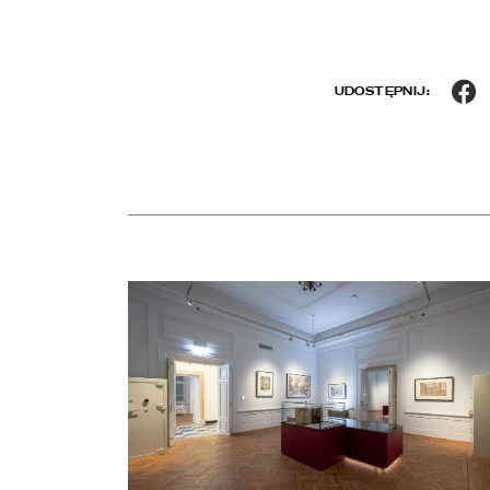
F
UDOSTĘPNIJ:
Aktualności
czytaj więcej o Chłód w Pałacu Rzeczypospolitej. Z