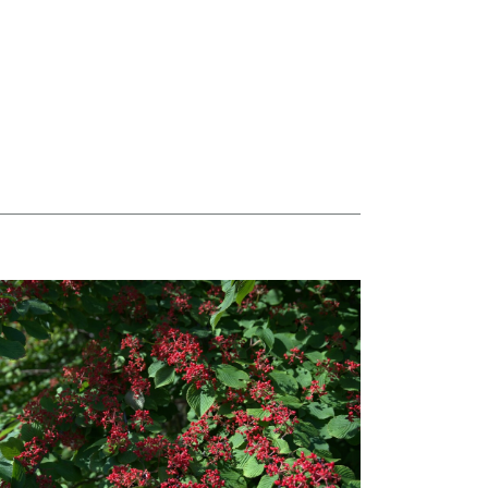
taj więcej o Hortensje i kalina zdobią otoczenie Biblioteki Narodowej