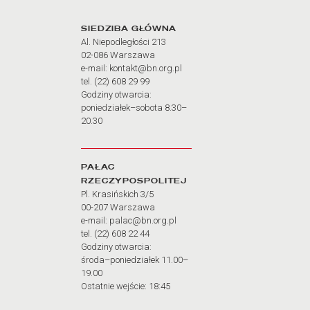
Adres oraz godziny otw
SIEDZIBA GŁÓWNA
Al. Niepodległości 213
02-086 Warszawa
e-mail: kontakt@bn.org.pl
tel. (22) 608 29 99
Godziny otwarcia:
poniedziałek–sobota 8.30–
20.30
PAŁAC
RZECZYPOSPOLITEJ
Pl. Krasińskich 3/5
00-207 Warszawa
e-mail: palac@bn.org.pl
tel. (22) 608 22 44
Godziny otwarcia:
środa–poniedziałek 11.00–
19.00
Ostatnie wejście: 18:45