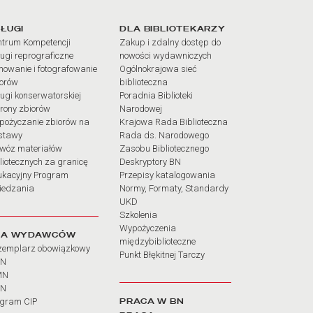
iałów
ŁUGI
DLA BIBLIOTEKARZY
trum Kompetencji
Zakup i zdalny dostęp do
ugi reprograficzne
nowości wydawniczych
mowanie i fotografowanie
Ogólnokrajowa sieć
iorów
biblioteczna
ugi konserwatorskiej
Poradnia Biblioteki
rony zbiorów
Narodowej
pożyczanie zbiorów na
Krajowa Rada Biblioteczna
stawy
Rada ds. Narodowego
wóz materiałów
Zasobu Bibliotecznego
liotecznych za granicę
Deskryptory BN
ukacyjny Program
Przepisy katalogowania
iedzania
Normy, Formaty, Standardy
UKD
Szkolenia
Wypożyczenia
LA WYDAWCÓW
międzybiblioteczne
zemplarz obowiązkowy
Punkt Błękitnej Tarczy
BN
MN
SN
PRACA W BN
ogram CIP