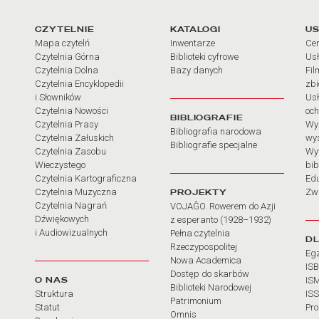
arcia
Linki do najważniejszych dz
CZYTELNIE
KATALOGI
US
Mapa czytelń
Inwentarze
Cen
Czytelnia Górna
Biblioteki cyfrowe
Usł
Czytelnia Dolna
Bazy danych
Fil
Czytelnia Encyklopedii
zb
i Słowników
Usł
Czytelnia Nowości
och
BIBLIOGRAFIE
Czytelnia Prasy
Wy
Bibliografia narodowa
Czytelnia Załuskich
wy
Bibliografie specjalne
Czytelnia Zasobu
Wy
Wieczystego
bib
Czytelnia Kartograficzna
Ed
Czytelnia Muzyczna
PROJEKTY
Zw
Czytelnia Nagrań
VOJAĜO. Rowerem do Azji
Dźwiękowych
z esperanto (1928–1932)
i Audiowizualnych
Pełna czytelnia
D
Rzeczypospolitej
Eg
Nowa Academica
IS
Dostęp do skarbów
O NAS
IS
Biblioteki Narodowej
Struktura
IS
Patrimonium
Statut
Pr
Omnis