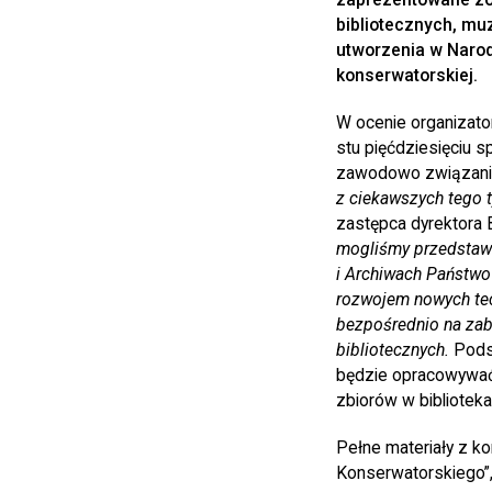
bibliotecznych, muz
utworzenia w Narod
konserwatorskiej.
W ocenie organizato
stu pięćdziesięciu s
zawodowo związani 
z ciekawszych tego t
zastępca dyrektora 
mogliśmy przedstawić
i Archiwach Państwo
rozwojem nowych tec
bezpośrednio na zab
bibliotecznych.
Podsu
będzie opracowywać 
zbiorów w bibliotek
Pełne materiały z k
Konserwatorskiego”,