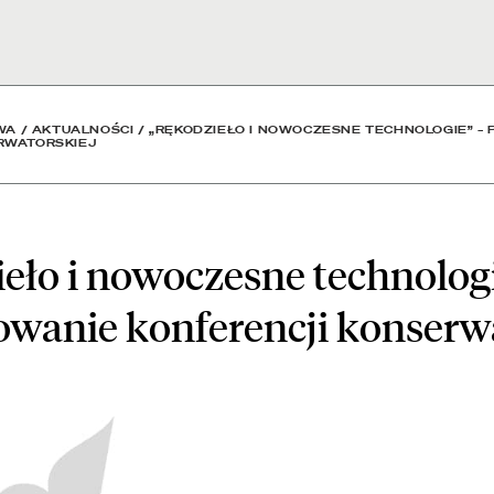
e technologie” – podsumo
WA
/
AKTUALNOŚCI
/
„RĘKODZIEŁO I NOWOCZESNE TECHNOLOGIE” –
RWATORSKIEJ
eło i nowoczesne technologi
anie konferencji konserwa