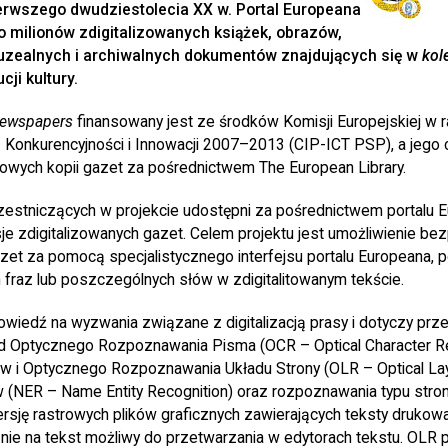
ierwszego dwudziestolecia XX w. Portal Europeana
o milionów zdigitalizowanych książek, obrazów,
uzealnych i archiwalnych dokumentów znajdujących się w
kol
cji kultury.
Newspapers
finansowany jest ze środków Komisji Europejskiej w
onkurencyjności i Innowacji 2007–2013 (CIP-ICT PSP), a jego c
rowych kopii gazet za pośrednictwem The European Library.
czestniczących w projekcie udostępni za pośrednictwem portalu 
e zdigitalizowanych gazet. Celem projektu jest umożliwienie be
azet za pomocą specjalistycznego interfejsu portalu Europeana, 
 fraz lub poszczególnych słów w zdigitalitowanym tekście.
owiedź na wyzwania związane z digitalizacją prasy i dotyczy pr
 Optycznego Rozpoznawania Pisma (OCR – Optical Character Re
ów i Optycznego Rozpoznawania Układu Strony (OLR – Optical Lay
(NER – Name Entity Recognition) oraz rozpoznawania typu stron
ję rastrowych plików graficznych zawierających teksty drukowa
ie na tekst możliwy do przetwarzania w edytorach tekstu. OLR 