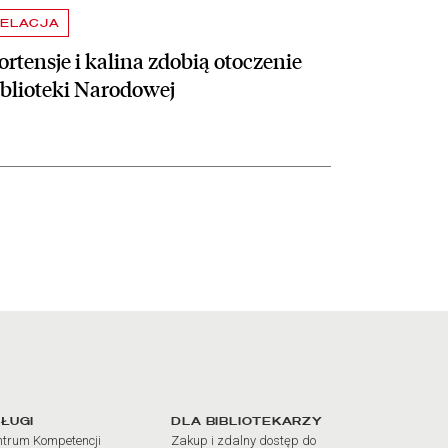
ELACJA
rtensje i kalina zdobią otoczenie
iblioteki Narodowej
iałów
ŁUGI
DLA BIBLIOTEKARZY
trum Kompetencji
Zakup i zdalny dostęp do