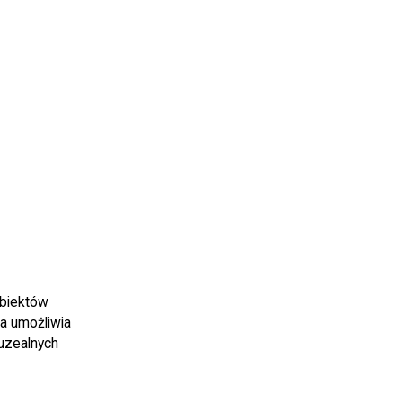
obiektów
na umożliwia
uzealnych