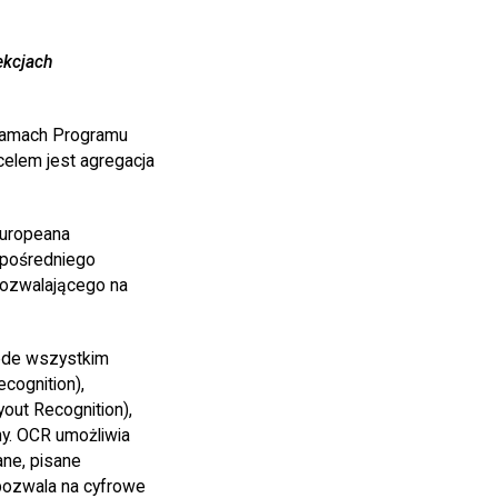
ekcjach
 ramach Programu
elem jest agregacja
Europeana
zpośredniego
pozwalającego na
zede wszystkim
cognition),
out Recognition),
y. OCR umożliwia
ne, pisane
pozwala na cyfrowe