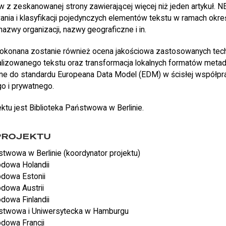
w z zeskanowanej strony zawierającej więcej niż jeden artykuł. 
ia i klasyfikacji pojedynczych elementów tekstu w ramach określ
nazwy organizacji, nazwy geograficzne i in.
okonana zostanie również ocena jakościowa zastosowanych tech
alizowanego tekstu oraz transformacja lokalnych formatów metad
e do standardu Europeana Data Model (EDM) w ścisłej współpr
o i prywatnego.
tu jest Biblioteka Państwowa w Berlinie.
PROJEKTU
stwowa w Berlinie (koordynator projektu)
odowa Holandii
odowa Estonii
odowa Austrii
odowa Finlandii
ństwowa i Uniwersytecka w Hamburgu
odowa Francji