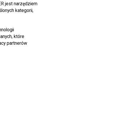
NER jest narzędziem
onych kategorii,
nologii
anych, które
acy partnerów