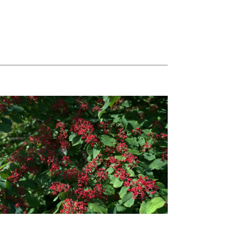
taj więcej o Hortensje i kalina zdobią otoczenie Biblioteki Narodowej