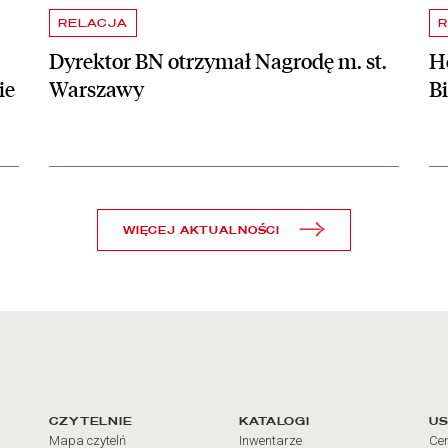
RELACJA
R
Dyrektor BN otrzymał Nagrodę m. st.
Ho
ie
Warszawy
B
WIĘCEJ AKTUALNOŚCI
arcia
Linki do najważniejszych dz
CZYTELNIE
KATALOGI
US
Mapa czytelń
Inwentarze
Cen