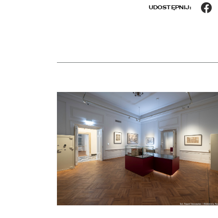
F
UDOSTĘPNIJ:
Aktualności
czytaj więcej o Chłód w Pałacu Rzeczypospolitej. Z