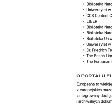
Biblioteka Nar
Uniwersytet w 
CCS Content C
LIBER
Biblioteka Na
Biblioteka Nar
Biblioteka Uni
Uniwersytet w
Dr. Friedrich 
The British Lib
The European L
O PORTALU 
Europeana to wieloję
z europejskich muzeó
zintegrowany dostęp
i archiwalnych doku