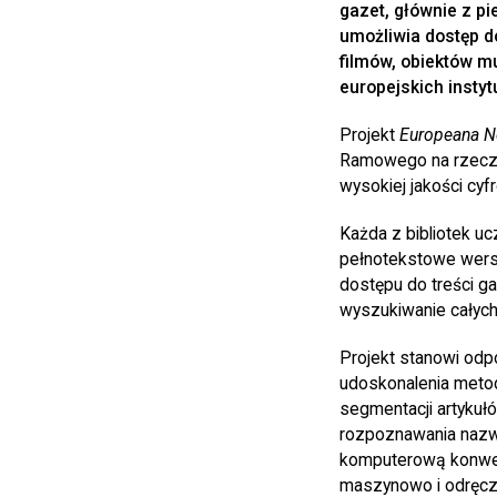
gazet, głównie z p
umożliwia dostęp d
filmów, obiektów m
europejskich instytu
Projekt
Europeana 
Ramowego na rzecz K
wysokiej jakości cyf
Każda z bibliotek u
pełnotekstowe wersj
dostępu do treści g
wyszukiwanie całych
Projekt stanowi odp
udoskonalenia metod
segmentacji artykuł
rozpoznawania nazw 
komputerową konwers
maszynowo i odręczn