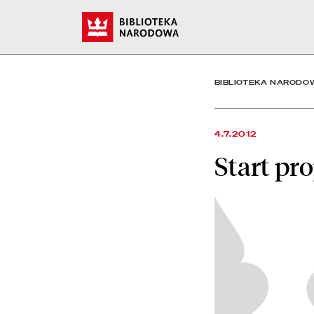
Start projektu European
Start
BIBLIOTEKA NARODO
4.7.2012
Start pr