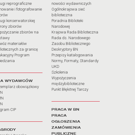
ugi reprograficzne
nowości wydawniczych
mowanie i fotografowanie
Ogólnokrajowa sieć
iorów
biblioteczna
ugi konserwatorskiej
Poradnia Biblioteki
rony zbiorów
Narodowej
pożyczanie zbiorów na
Krajowa Rada Biblioteczna
stawy
Rada ds. Narodowego
wóz materiałów
Zasobu Bibliotecznego
liotecznych za granicę
Deskryptory BN
ukacyjny Program
Przepisy katalogowania
iedzania
Normy, Formaty, Standardy
UKD
Szkolenia
Wypożyczenia
LA WYDAWCÓW
międzybiblioteczne
zemplarz obowiązkowy
Punkt Błękitnej Tarczy
BN
MN
SN
PRACA W BN
ogram CIP
PRACA
OGŁOSZENIA
ZAMÓWIENIA
AGRODY
PUBLICZNE