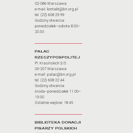
02-086 Warszawa
e-mail: kontakt@bn.org.pl
tel. (22) 608 29 99
Godziny otwarcia:
poniedziałek–sobota 8.30–
20.30
PAŁAC
RZECZYPOSPOLITEJ
Pl. Krasińskich 3/5
00-207 Warszawa
e-mail: palac@bn.org.pl
tel. (22) 608 22 44
Godziny otwarcia:
środa–poniedziałek 11.00–
19.00
Ostatnie wejście: 18:45
BIBLIOTEKA DONACJI
PISARZY POLSKICH