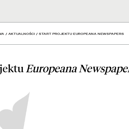
a Newspapers - Aktualnoś
WA
/
AKTUALNOŚCI
/
START PROJEKTU EUROPEANA NEWSPAPERS
ojektu
Europeana Newspape