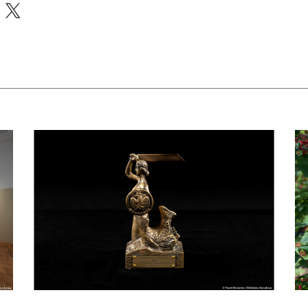
acebook
X
apraszamy na bezpłatne zwiedzanie skarbca Biblioteki Narodowej
czytaj więcej o Dyrektor BN otrzymał Nagrodę m. st. Warszawy
czy