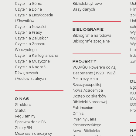
Czytelnia Górna
Biblioteki cyfrowe
Usł
Czytelnia Dolna
Bazy danych
Fil
Czytelnia Encyklopedii
zb
i Słowników
Usł
Czytelnia Nowości
och
BIBLIOGRAFIE
Czytelnia Prasy
Wy
Bibliografia narodowa
Czytelnia Załuskich
wy
Bibliografie specjalne
Czytelnia Zasobu
Wy
Wieczystego
bib
Czytelnia Kartograficzna
Ed
Czytelnia Muzyczna
PROJEKTY
Zw
Czytelnia Nagrań
VOJAĜO. Rowerem do Azji
Dźwiękowych
z esperanto (1928–1932)
i Audiowizualnych
Pełna czytelnia
D
Rzeczypospolitej
Eg
Nowa Academica
IS
Dostęp do skarbów
O NAS
IS
Biblioteki Narodowej
Struktura
IS
Patrimonium
Statut
Pr
Omnis
Regulaminy
Imieniny Jana
Sprawozdanie BN
Kochanowskiego
Zbiory BN
N
Nowa Biblioteka
Mecenasi i darczyńcy