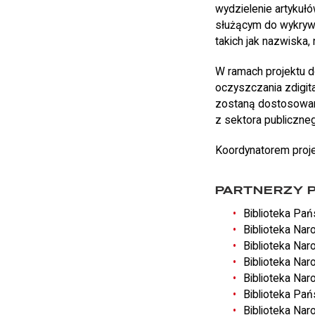
wydzielenie artykułó
służącym do wykrywan
takich jak nazwiska, 
W ramach projektu d
oczyszczania zdigit
zostaną dostosowan
z sektora publiczneg
Koordynatorem projek
PARTNERZY 
Biblioteka Pań
Biblioteka Nar
Biblioteka Nar
Biblioteka Nar
Biblioteka Nar
Biblioteka Pa
Biblioteka Nar