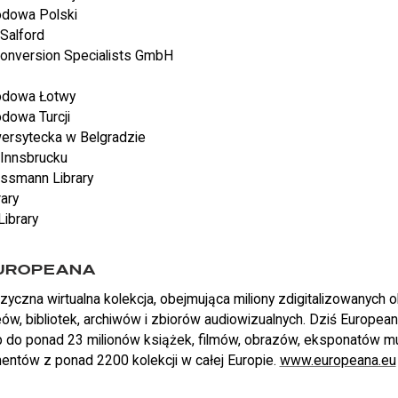
odowa Polski
Salford
onversion Specialists GmbH
rodowa Łotwy
odowa Turcji
wersytecka w Belgradzie
 Innsbrucku
Tessmann Library
rary
ibrary
EUROPEANA
zyczna wirtualna kolekcja, obejmująca miliony zdigitalizowanych 
w, bibliotek, archiwów i zbiorów audiowizualnych. Dziś Europea
 do ponad 23 milionów książek, filmów, obrazów, eksponatów m
mentów z ponad 2200 kolekcji w całej Europie.
www.europeana.eu