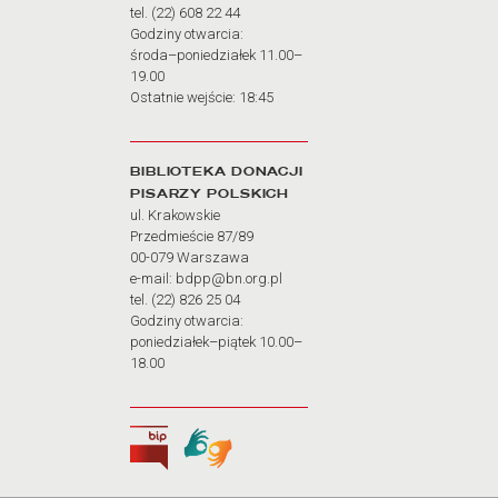
tel. (22) 608 22 44
Godziny otwarcia:
środa–poniedziałek 11.00–
19.00
Ostatnie wejście: 18:45
BIBLIOTEKA DONACJI
PISARZY POLSKICH
ul. Krakowskie
Przedmieście 87/89
00-079 Warszawa
e-mail: bdpp@bn.org.pl
tel. (22) 826 25 04
Godziny otwarcia:
poniedziałek–piątek 10.00–
18.00
Biuletyn Informacji Publicznej
Tłumacz języka migowego