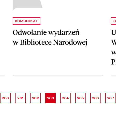
KOMUNIKAT
B
Odwołanie wydarzeń
U
w Bibliotece Narodowej
W
w
P
ona
strona
strona
strona
strona
strona
strona
strona
stron
260
261
262
263
264
265
266
267