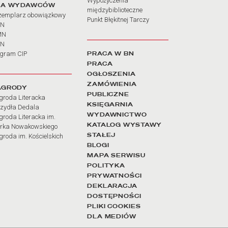
Wypożyczenia
LA WYDAWCÓW
międzybiblioteczne
zemplarz obowiązkowy
Punkt Błękitnej Tarczy
BN
MN
SN
PRACA W BN
ogram CIP
PRACA
OGŁOSZENIA
ZAMÓWIENIA
AGRODY
PUBLICZNE
groda Literacka
KSIĘGARNIA
rzydła Dedala
WYDAWNICTWO
roda Literacka im.
KATALOG WYSTAWY
rka Nowakowskiego
STAŁEJ
roda im. Kościelskich
BLOGI
MAPA SERWISU
POLITYKA
PRYWATNOŚCI
DEKLARACJA
DOSTĘPNOŚCI
PLIKI COOKIES
DLA MEDIÓW