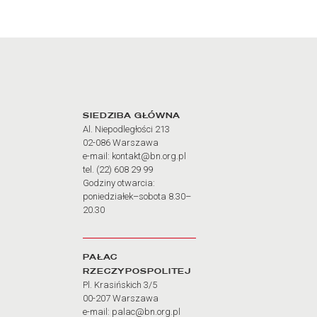
Adres oraz godziny otw
SIEDZIBA GŁÓWNA
Al. Niepodległości 213
02-086 Warszawa
e-mail: kontakt@bn.org.pl
tel. (22) 608 29 99
Godziny otwarcia:
poniedziałek–sobota 8.30–
20.30
PAŁAC
RZECZYPOSPOLITEJ
Pl. Krasińskich 3/5
00-207 Warszawa
e-mail: palac@bn.org.pl