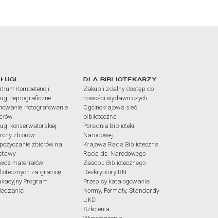
iałów
ŁUGI
DLA BIBLIOTEKARZY
trum Kompetencji
Zakup i zdalny dostęp do
ugi reprograficzne
nowości wydawniczych
mowanie i fotografowanie
Ogólnokrajowa sieć
iorów
biblioteczna
ugi konserwatorskiej
Poradnia Biblioteki
rony zbiorów
Narodowej
pożyczanie zbiorów na
Krajowa Rada Biblioteczna
stawy
Rada ds. Narodowego
wóz materiałów
Zasobu Bibliotecznego
liotecznych za granicę
Deskryptory BN
ukacyjny Program
Przepisy katalogowania
iedzania
Normy, Formaty, Standardy
UKD
Szkolenia