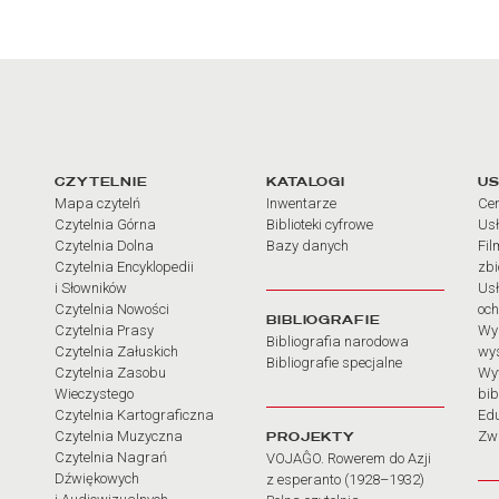
arcia
Linki do najważniejszych dz
CZYTELNIE
KATALOGI
US
Mapa czytelń
Inwentarze
Cen
Czytelnia Górna
Biblioteki cyfrowe
Usł
Czytelnia Dolna
Bazy danych
Fil
Czytelnia Encyklopedii
zb
i Słowników
Usł
Czytelnia Nowości
och
BIBLIOGRAFIE
Czytelnia Prasy
Wy
Bibliografia narodowa
Czytelnia Załuskich
wy
Bibliografie specjalne
Czytelnia Zasobu
Wy
Wieczystego
bib
Czytelnia Kartograficzna
Ed
Czytelnia Muzyczna
PROJEKTY
Zw
Czytelnia Nagrań
VOJAĜO. Rowerem do Azji
Dźwiękowych
z esperanto (1928–1932)