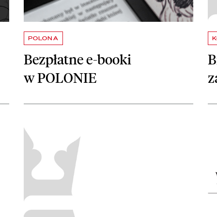
POLONA
K
Bezpłatne e-booki
B
w POLONIE
z
12 marca do 25 marca
czytaj więcej o Odwołanie wydarzeń w Bibliotece Narodowej
czy