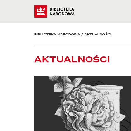
Aktualności - Biblioteka
Start
BIBLIOTEKA NARODOWA
/
AKTUALNOŚCI
AKTUALNOŚCI
czytaj więcej o Zmarł Eugeniusz Kabatc