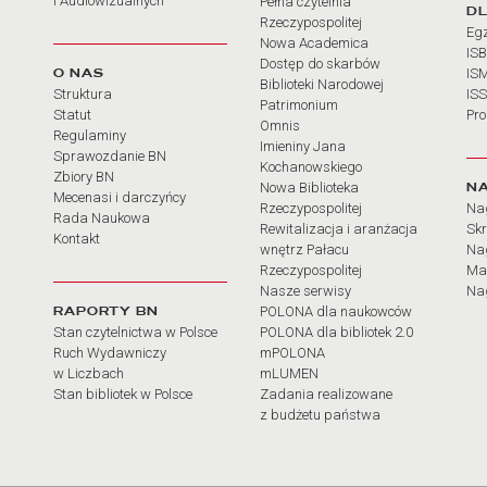
i Audiowizualnych
Pełna czytelnia
D
Rzeczypospolitej
Eg
Nowa Academica
IS
Dostęp do skarbów
O NAS
IS
Biblioteki Narodowej
Struktura
IS
Patrimonium
Statut
Pr
Omnis
Regulaminy
Imieniny Jana
Sprawozdanie BN
Kochanowskiego
Zbiory BN
N
Nowa Biblioteka
Mecenasi i darczyńcy
Rzeczypospolitej
Na
Rada Naukowa
Rewitalizacja i aranżacja
Sk
Kontakt
wnętrz Pałacu
Nag
Rzeczypospolitej
Ma
Nasze serwisy
Nag
RAPORTY BN
POLONA dla naukowców
Stan czytelnictwa w Polsce
POLONA dla bibliotek 2.0
Ruch Wydawniczy
mPOLONA
w Liczbach
mLUMEN
Stan bibliotek w Polsce
Zadania realizowane
z budżetu państwa