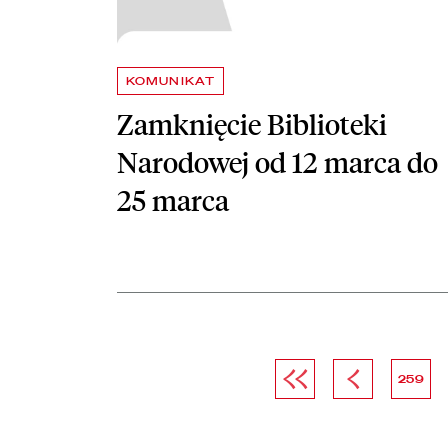
KOMUNIKAT
Zamknięcie Biblioteki
Narodowej od 12 marca do
25 marca
Pierwsza strona
Poprzednia str
strona
259