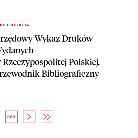
IBLIOGRAFIA
rzędowy Wykaz Druków
ydanych
 Rzeczypospolitej Polskiej.
rzewodnik Bibliograficzny
a
strona
Następna strona
Ostatnia strona
268