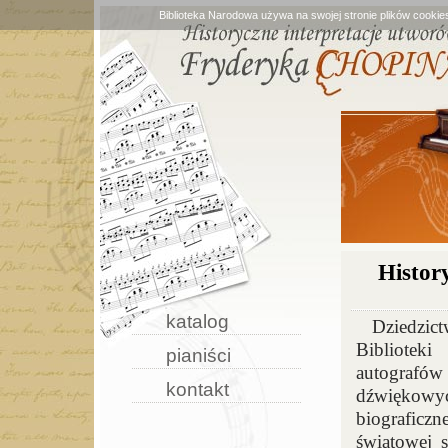
Biblioteka Narodowa używa na swojej stronie plików cookie
Histor
katalog
Dziedzi
Bibliotek
pianiści
autografó
kontakt
dźwiękowyc
biograficz
światowej 