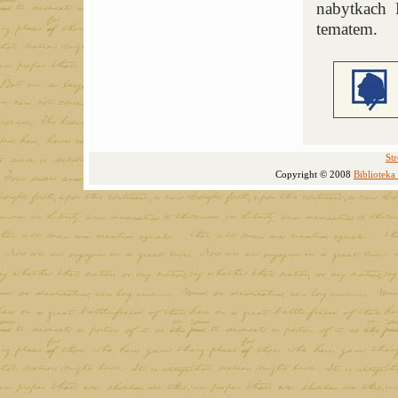
nabytkach 
tematem.
St
Copyright © 2008
Bibliotek