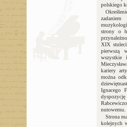
polskiego 
Określen
zadaniem
muzykologi
strony o h
przynależn
XIX stuleci
pierwszą 
wszystkie 
Mieczysła
kariery art
można odkr
dziewiętnas
Ignacego F
dyspozycję
Rabcewicz
nutowemu.
Strona ma
kolejnych w